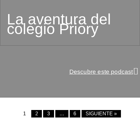
La aventura del
colegio Priory
Descubre este podcast
1
2
3
…
6
SIGUIENTE »