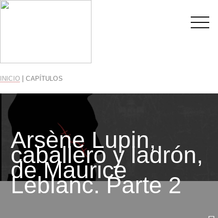
|
INICIO
CAPÍTULOS
Arsène Lupin,
caballero y ladrón,
de Maurice
Leblanc. Parte 2