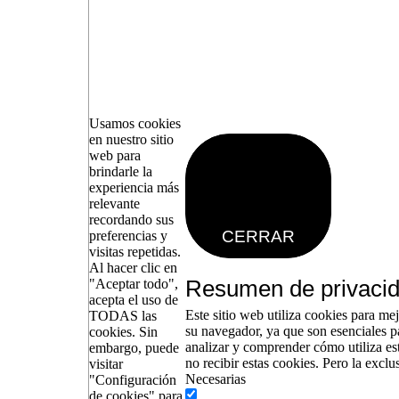
Usamos cookies
en nuestro sitio
web para
brindarle la
experiencia más
relevante
|
|
|
INICIO
PODCASTS
HUMOR
recordando sus
CERRAR
preferencias y
visitas repetidas.
Al hacer clic en
Resumen de privaci
"Aceptar todo",
acepta el uso de
Este sitio web utiliza cookies para me
TODAS las
su navegador, ya que son esenciales p
cookies. Sin
analizar y comprender cómo utiliza es
embargo, puede
no recibir estas cookies. Pero la excl
visitar
Necesarias
"Configuración
de cookies" para