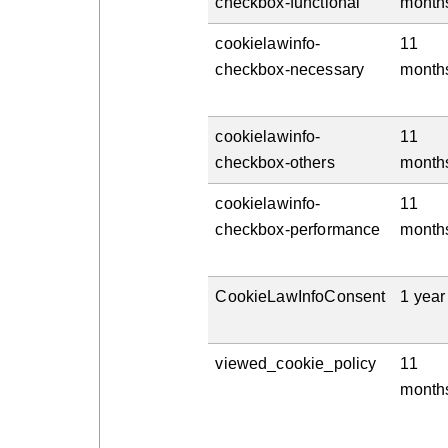
checkbox-functional
month
cookielawinfo-
11
checkbox-necessary
month
cookielawinfo-
11
checkbox-others
month
cookielawinfo-
11
checkbox-performance
month
CookieLawInfoConsent
1 year
viewed_cookie_policy
11
month