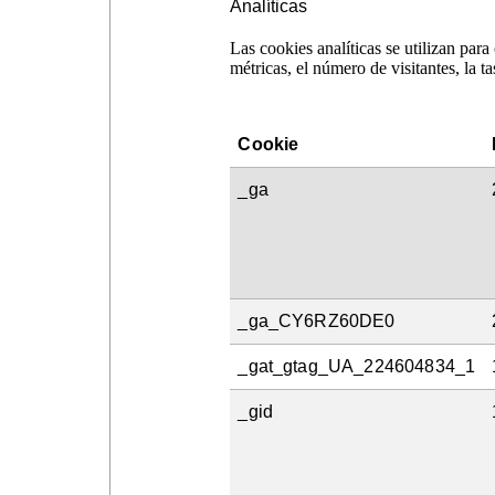
Analíticas
Las cookies analíticas se utilizan par
métricas, el número de visitantes, la tas
Cookie
_ga
_ga_CY6RZ60DE0
_gat_gtag_UA_224604834_1
_gid