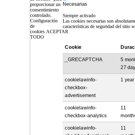
Necesarias
proporcionar un
consentimiento
controlado.
Siempre activado
Configuración
Las cookies necesarias son absolutame
de
características de seguridad del sitio
cookies
ACEPTAR
TODO
Cookie
Durac
_GRECAPTCHA
5 mon
27 da
cookielawinfo-
1 year
checkbox-
advertisement
cookielawinfo-
11
checkbox-analytics
month
cookielawinfo-
11