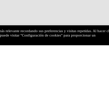
ás relevante recordando sus preferencias y visitas repetidas. Al hacer cl
puede visitar "Configuración de cookies" para proporcionar un
 Audioserie Humor, Hu