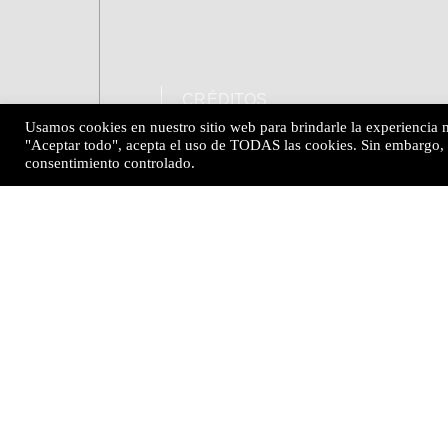
CRÉDITOS
Usamos cookies en nuestro sitio web para brindarle la experiencia m
"Aceptar todo", acepta el uso de TODAS las cookies. Sin embargo, 
consentimiento controlado.
Escuchar más