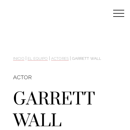
|
|
|
INICIO
EL EQUIPO
ACTORES
GARRETT WALL
ACTOR
GARRETT
WALL