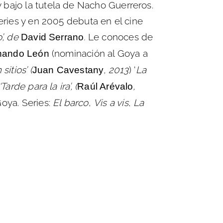
bajo la tutela de Nacho Guerreros.
eries y en 2005 debuta en el cine
’, de
.
Le conoces de
David Serrano
(nominación al Goya a
nando León
sitios’ (
, 2013
) ‘
La
Juan Cavestany
‘Tarde para la ira’, (
,
Raúl Arévalo
oya. Series:
El barco
,
Vis a vis
,
La