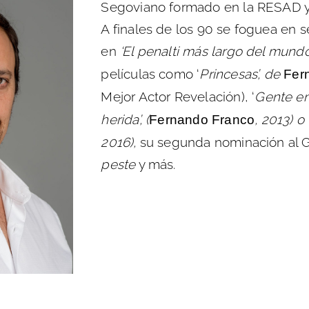
Segoviano formado en la RESAD y 
A finales de los 90 se foguea en s
en
‘El penalti más largo del mundo
películas como ‘
Princesas’, de
Fer
Mejor Actor Revelación), ‘
Gente en 
herida’, (
, 2013)
o 
Fernando Franco
2016),
su segunda nominación al G
peste
y más.