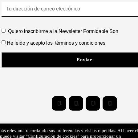
Quiero inscribirme a la Newsletter Formidable Son
He leído y acepto los
términos y condiciones
ás relevante recordando sus preferencias y visitas repetidas. Al hacer cl
RY LA SONORA Productora de Podcasts | Copyright 2026 © - Derechos de aut
puede visitar "Configuración de cookies" para proporcionar un