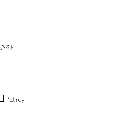
gra y
‘El rey