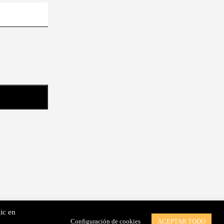
ic en
or reservados. |
Cookies
|
Política
Configuración de cookies
ACEPTAR TODO