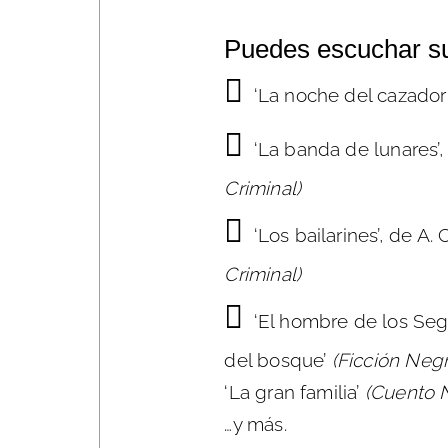
Puedes escuchar su
‘La noche del cazador’
‘La banda de lunares’
,
Criminal)
‘Los bailarines’
, de A.
Criminal)
‘El hombre de los Se
del bosque’
(Ficción Negr
‘La gran familia’
(Cuento 
…y más.