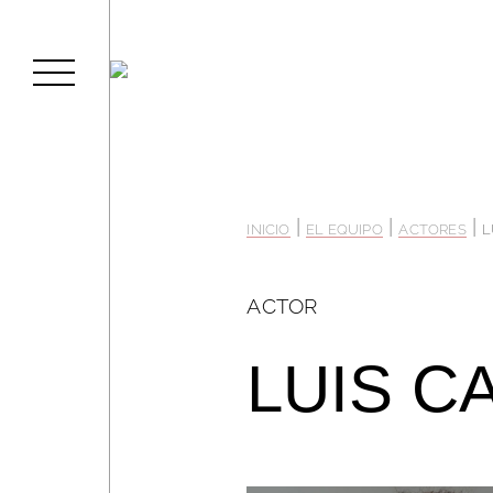
|
|
|
INICIO
EL EQUIPO
ACTORES
L
ACTOR
LUIS C