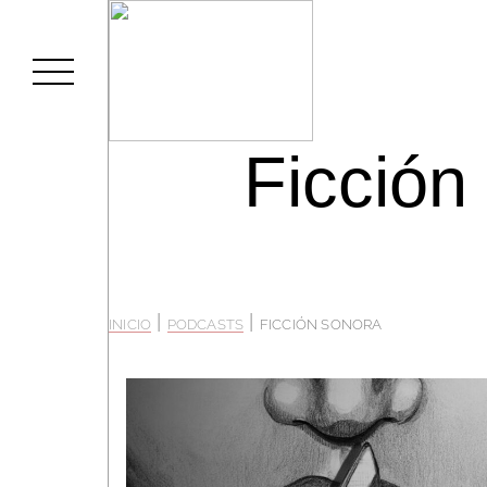
Ficción
|
|
INICIO
PODCASTS
FICCIÓN SONORA