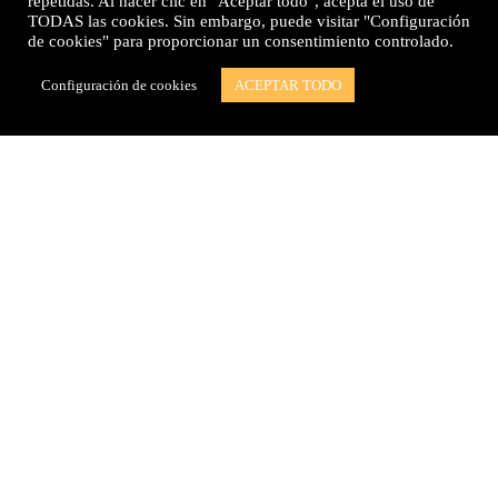
repetidas. Al hacer clic en "Aceptar todo", acepta el uso de
TODAS las cookies. Sin embargo, puede visitar "Configuración
de cookies" para proporcionar un consentimiento controlado.
Configuración de cookies
ACEPTAR TODO
Escuchar más Ficción
Sonora