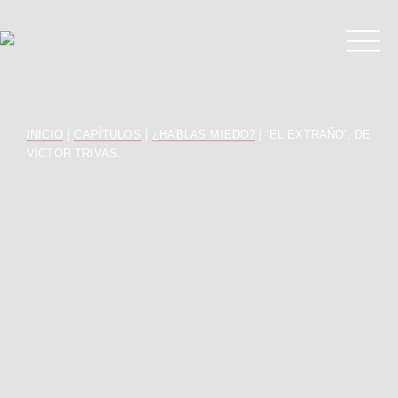
|
|
|
INICIO
CAPÍTULOS
¿HABLAS MIEDO?
‘EL EXTRAÑO’, DE
VICTOR TRIVAS.