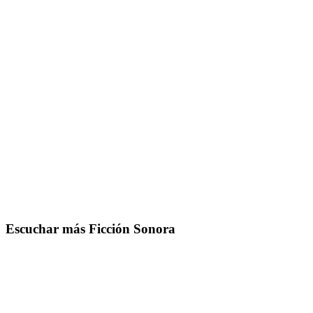
Inicio
|
Capítulos
|
¿Hablas Miedo?
|
‘La muerta enamorada’, de Théop
Escuchar el Capítulo
CRÉDITOS
Escuchar más Ficción Sonora